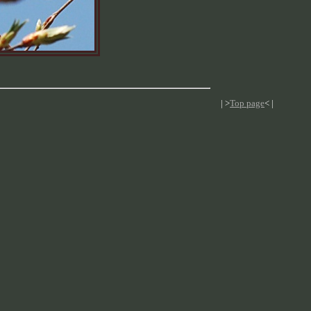
| >
Top page
< |