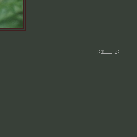
| >
Top page
< |