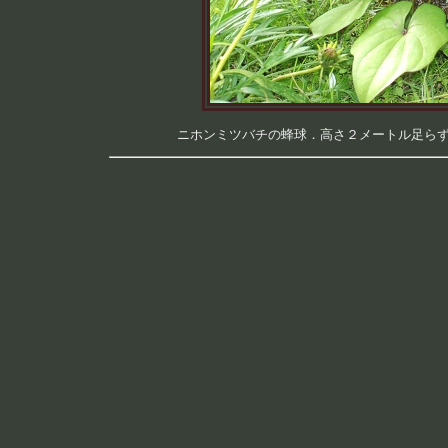
ニホンミツバチの蜂球．高さ２メートル足らずのギ