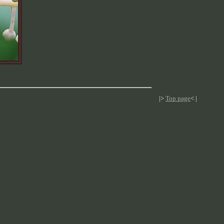
|>
Top page
< |