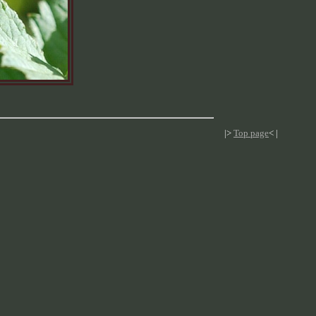
|>
Top page
< |