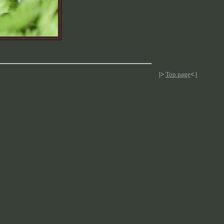
|>
Top page
< |