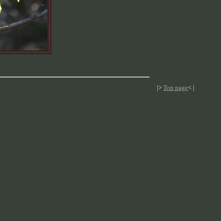
|>
Top page
< |