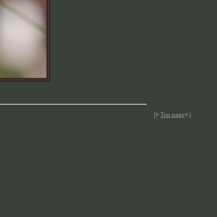
|>
Top page
< |