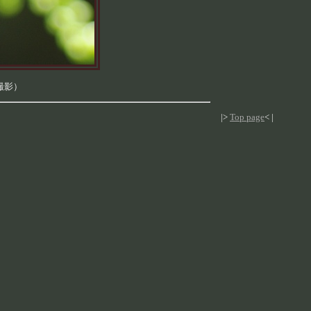
撮影）
|>
Top page
< |