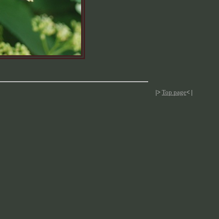
|>
Top page
< |