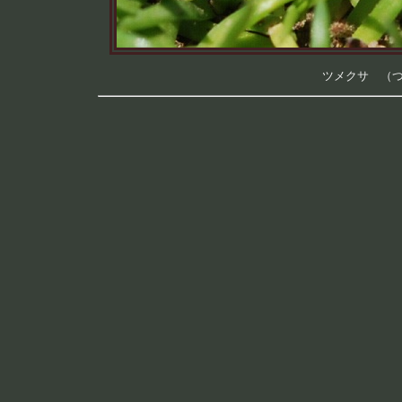
ツメクサ （つく