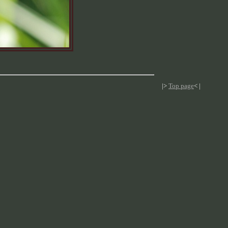
|>
Top page
< |