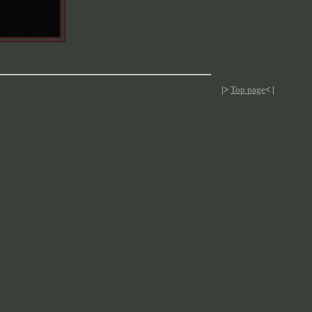
|>
Top page
< |