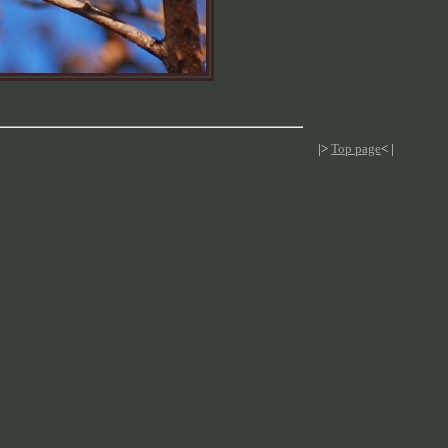
|>
Top page
< |