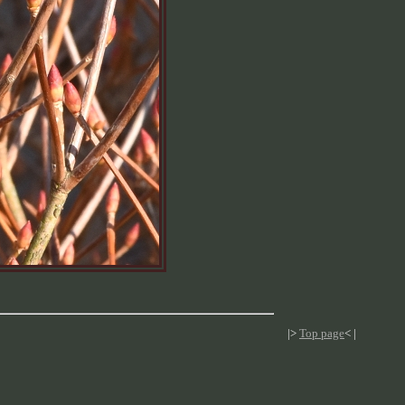
|>
Top page
< |