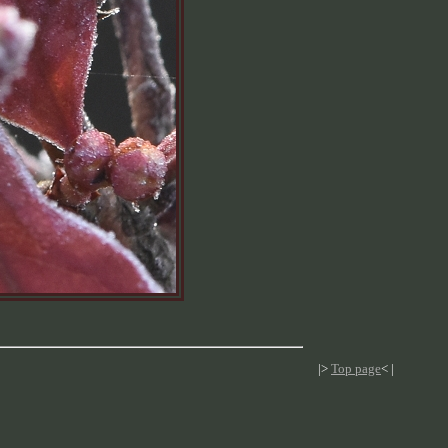
|>
Top page
< |