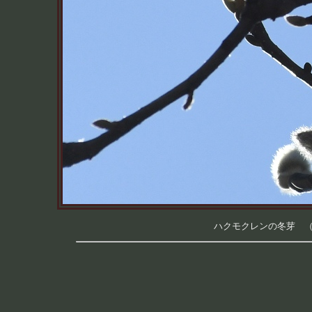
ハクモクレンの冬芽 （つく