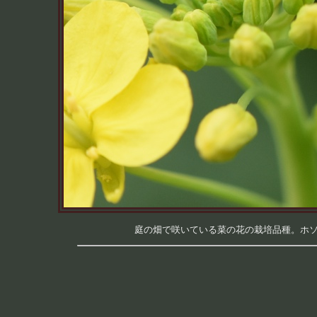
庭の畑で咲いている菜の花の栽培品種。ホソヒラ