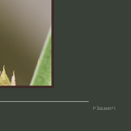
|>
Top page
< |