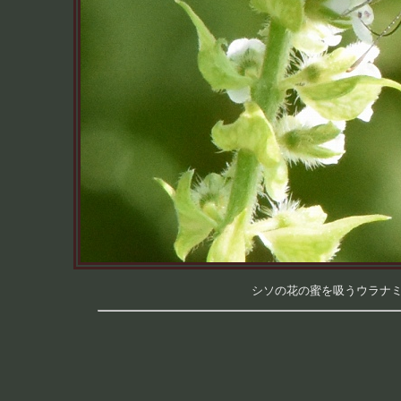
シソの花の蜜を吸うウラナミシジ