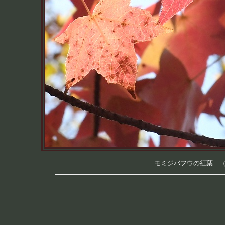
モミジバフウの紅葉 （つく