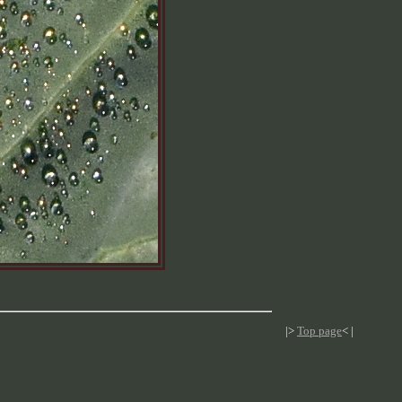
|>
Top page
< |