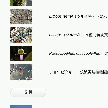
Lithops lesliei
（ツルナ科）（筑波実験
Lithops
（ツルナ科）５種（筑波実験植
Paphiopedilum glaucophyllum
（筑
ジョウビタキ （筑波実験植物園内，2
２月