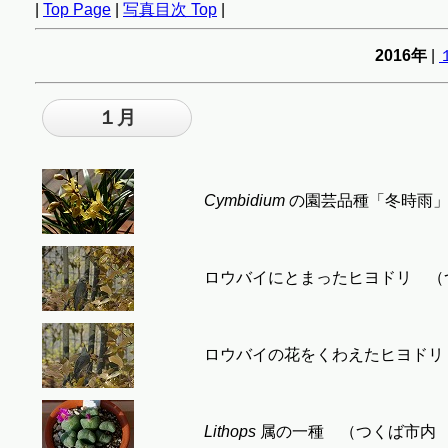
|
Top Page
|
写真目次 Top
|
2016年
|
１月
Cymbidium
の園芸品種「冬時雨」 （
ロウバイにとまったヒヨドリ （つくば
ロウバイの花をくわえたヒヨドリ （
Lithops
属の一種 （つくば市内 栽培