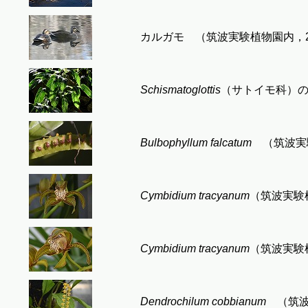
カルガモ （筑波実験植物園内，201
Schismatoglottis
（サトイモ科）の１
Bulbophyllum falcatum
（筑波実験植
Cymbidium tracyanum
（筑波実験植
Cymbidium tracyanum
（筑波実験植
Dendrochilum cobbianum
（筑波実