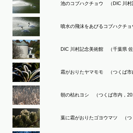
池のコブハクチョウ （DIC 川村記念
噴水の飛沫をあびるコブハクチョウ （
DIC 川村記念美術館 （千葉県 佐倉市
霜がおりたヤマモモ （つくば市内，2
朝の枯れヨシ （つくば市内，2016-
葉に霜がおりたゴヨウマツ （つくば市