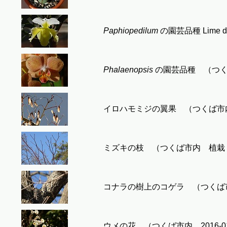
Paphiopedilum
の園芸品種 Lime 
Phalaenopsis
の園芸品種 （つくば市
イロハモミジの翼果 （つくば市内，2
ミズキの枝 （つくば市内 植栽，20
コナラの樹上のコゲラ （つくば市内，
ウメの花 （つくば市内，2016-01