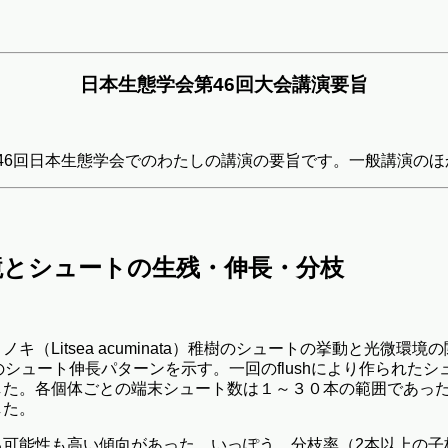
日本生態学会第46回大会講演要旨
る第46回日本生態学会でのわたしの講演の要旨です。一般講演
境とシュートの生残・伸長・分枝
（Litsea acuminata）稚樹のシュートの挙動と光微環
型のシュート伸長パターンを示す。一回のflushにより作られた
した。各個体ごとの端末シュート数は１～３０本の範囲であっ
した。
る可能性も高い傾向があった。いっぽう、分枝率（2本以上の子