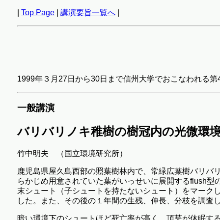
|
Top Page
|
講演要旨一覧へ
|
1999年３月27日から30日まで信州大学でおこなわれ
一般講演
バリバリノキ稚樹の樹冠内の光微環
竹中明夫 （国立環境研究所）
鹿児島県屋久島西部の照葉樹林内で、常緑広葉樹バリバリノキ
らかじめ用意されていた葉がいっせいに展開するflush
末シュート（子シュートを持たないシュート）をマーク
した。また、その後の１年間の生残、伸長、分枝を調査
暗い環境下のシュートほど死亡率が高く、頂芽が休眠す