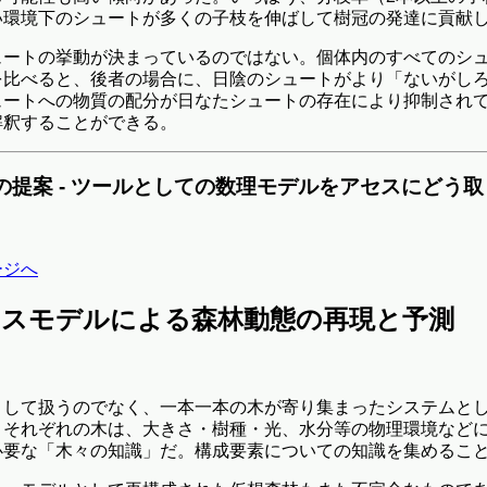
い環境下のシュートが多くの子枝を伸ばして樹冠の発達に貢献
ュートの挙動が決まっているのではない。個体内のすべてのシ
を比べると、後者の場合に、日陰のシュートがより「ないがし
ュートへの物質の配分が日なたシュートの存在により抑制され
解釈することができる。
の提案 - ツールとしての数理モデルをアセスにどう
ージへ
ベースモデルによる森林動態の再現と予測
として扱うのでなく、一本一本の木が寄り集まったシステムと
。それぞれの木は、大きさ・樹種・光、水分等の物理環境など
必要な「木々の知識」だ。構成要素についての知識を集めるこ