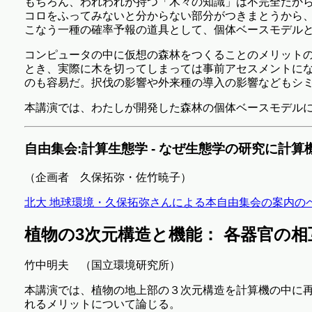
もちろん、われわれが持つ「木々の知識」は不完全だか
コロをふってみないと分からない部分がつきまとうから、
こなう一種の確率予報の道具として、個体ベースモデル
コンピュータの中に仮想の森林をつくることのメリット
とき、実際に木を切ってしまっては事前アセスメントに
のも容易だ。択伐の影響や外来種の導入の影響などもシ
本講演では、わたしが開発した森林の個体ベースモデル
自由集会:計算生態学 - なぜ生態学の研究に計
（企画者 久保拓弥・佐竹暁子）
北大 地球環境・久保拓弥さんによる本自由集会の案内の
植物の3次元構造と機能： 各器官の
竹中明夫 （国立環境研究所）
本講演では、植物の地上部の３次元構造を計算機の中に再
れるメリットについて論じる。