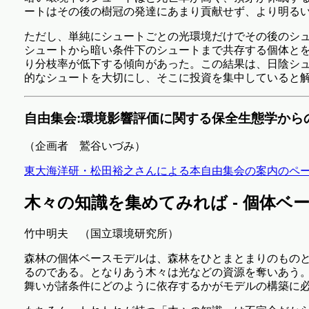
ートはその後の樹冠の発達にあまり貢献せず、より明る
ただし、単純にシュートごとの光環境だけでその後のシ
シュートから暗い条件下のシュートまで共存する個体と
り分枝率が低下する傾向があった。この結果は、日陰シ
的なシュートを大切にし、そこに投資を集中していると
自由集会:環境影響評価に関する保全生態学から
（企画者 鷲谷いづみ）
東大海洋研・松田裕之さんによる本自由集会の案内のペ
木々の知識を集めてみれば - 個体
竹中明夫 （国立環境研究所）
森林の個体ベースモデルは、森林をひとまとまりのもの
るのである。となりあう木々は光などの資源を奪いあう
舞いが諸条件にどのように依存するかがモデルの構築に