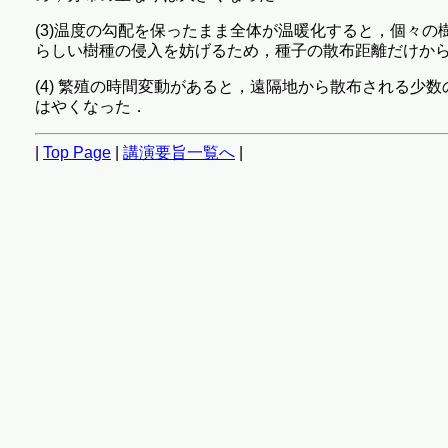
(3)温度の勾配を保ったまま全体が温暖化すると，個々
らしい樹種の侵入を妨げるため，種子の散布距離だけから
(4) 繁殖の時間変動があると，遠隔地から散布される少
はやくなった．
|
Top Page
|
講演要旨一覧へ
|