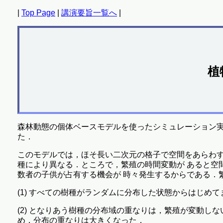
|
Top Page
|
講演要旨一覧へ
|
植
森林動態の個体ベースモデルを使ったシミュレーション実
た．
このモデルでは，ほそ長い二次元の格子で空間をあらわす
種により異なる．ところで，繁殖の時間変動が あると空
数者の子供が占有する機会が 時々発生するからである．
(1) すべての樹種がランダムに分布した状態からはじめ
(2) となりあう樹種の分布域の重なりは，繁殖が変動し
め，分布の重なりは大きくなった．