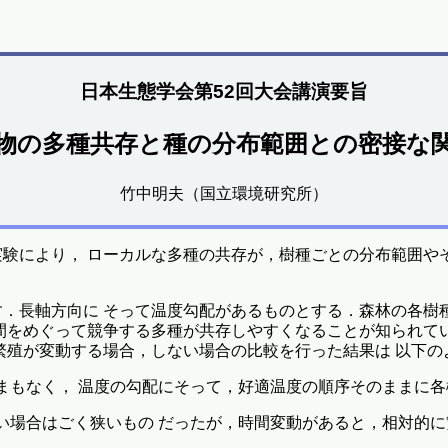
日本生態学会第52回大会講演要旨
物の多種共存と種の分布範囲との密接な
竹中明夫（国立環境研究所）
験により， ローカルな多種の共存が，樹種ごとの分布範囲や
．長軸方向に そって温度勾配があるものとする．森林の各樹
間をめぐって競争する多種が共存しやすくなることが知られて
繁殖が変動する場合，しない場合の比較を行った結果は 以下の
てまもなく， 温度の勾配にそって，好適温度の順序そのままに
ない場合はごく狭いもの だったが，時間変動があると，相対的