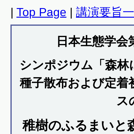
|
Top Page
|
講演要旨
日本生態学会
シンポジウム「森林
種子散布および定着
ス
稚樹のふるまいと