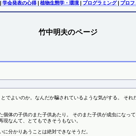
|
学会発表の心得
|
植物生態学・環境
|
プログラミング
|
プロフ
竹中明夫のページ
とでよいのか。なんだか騙されているような気がする。 それ
た個体の子供のまた子供あたり。 そのまた子供が成虫になっ
で再現なんて、とてもできそうもない。
互いに分かりあうことは絶対できなそうだ。