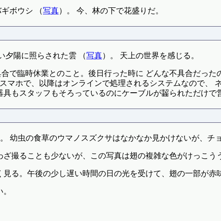
ギボウシ （
写真
）。 今、林の下で花盛りだ。
い夕陽に照らされた雲 （
写真
）。 天上の世界を感じる。
合で臨時休業とのこと。後日行った時に どんな不具合だった
らスマホで、以降はオンラインで処理されるシステムなので、 
器具もスタッフもそろっているのにケーブルが齧られただけで
。 幼虫の食草のウマノスズクサはなかなか見かけないが、チ
わざ撮ることも少ないが、この写真は翅の複雑な色がけっこう
く見る。午後の少し遅い時間の日の光を受けて、翅の一部が赤
い。