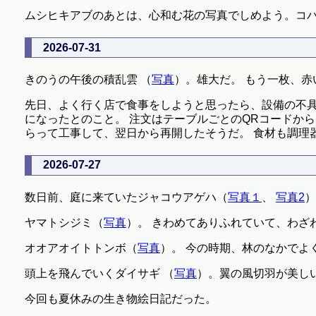
ムシヒキアブのあとは、心和む花の写真でしめよう。コバ
2026-07-31
きのうの午後の積乱雲 （
写真
）。雄大だ。 もう一枚、赤
先日、よく行く店で食事をしようと思ったら、設備の不具
になったとのこと。 注文はテーブルごとのQRコードか
らって工事して、翌日から再開したそうだ。 食材も調理
2026-07-27
数日前、庭に来ていたジャコウアゲハ（
写真１
、
写真2
）
ヤマトシジミ（
写真
）。 きわめてありふれていて、わざ
オオアオイトトンボ（
写真
）。 今の時期、林のなかでよ
頭上を飛んでいくダイサギ （
写真
）。翼の風切羽が美し
今回も夏休みの生き物絵日記だった。