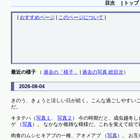
目次 | トップ 
|
おすすめページ
|
このページについて
|
最近の様子
（
過去の「様子」
|
過去の写真 総目次
）
2026-08-04
きのう、きょうと涼しい日が続く。こんな過ごしやすいこ
だ。
キタテハ（
写真１
、
写真２
） 今の時期だと、成虫越冬し
ゲ （
写真
）。 なかなか複雑な模様だ。これを覚えて絵
肉食のムシヒキアブの一種、アオメアブ （
写真
）。 お