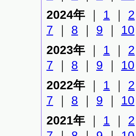
2024年
｜
1
｜
2
7
｜
8
｜
9
｜
10
2023年
｜
1
｜
2
7
｜
8
｜
9
｜
10
2022年
｜
1
｜
2
7
｜
8
｜
9
｜
10
2021年
｜
1
｜
2
7
｜
8
｜
9
｜
10