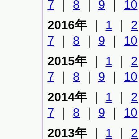
7
｜
8
｜
9
｜
10
2016年
｜
1
｜
2
7
｜
8
｜
9
｜
10
2015年
｜
1
｜
2
7
｜
8
｜
9
｜
10
2014年
｜
1
｜
2
7
｜
8
｜
9
｜
10
2013年
｜
1
｜
2