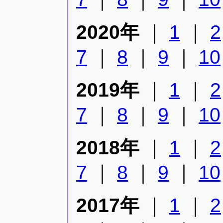
2020年
｜
1
｜
2
7
｜
8
｜
9
｜
10
2019年
｜
1
｜
2
7
｜
8
｜
9
｜
10
2018年
｜
1
｜
2
7
｜
8
｜
9
｜
10
2017年
｜
1
｜
2